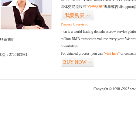
具体交易流程可
“点击这里”
查看或咨询support@
我要购买
>>
Process Overview:
4.cn is a world leading domain escrow service plat
million RMB transaction volume every year. We promi
联系我们
5 workdays.
For detailed process, you can
“visit here”
or contact
QQ：2726103981
BUY NOW
>>
Copyright © 1998 -2025 www