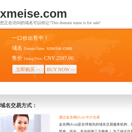
xmeise.com
您正在访问的域名可以转让!This domain name is for sale!
一口价出售中！
域名
xmeise.com
Domain Name:
售价
CNY 2597.00
Listing Price:
立即购买
BUY NOW
>>
>>
域名交易方式：
通过金名网(4.cn) 中介交易
金名网(4.cn)是全球领先的域名交易服务机
简单、安全、专业的第三方服务！ 为了保证交