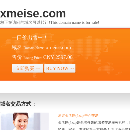
xmeise.com
您正在访问的域名可以转让!This domain name is for sale!
一口价出售中！
域名
xmeise.com
Domain Name:
售价
CNY 2597.00
Listing Price:
立即购买
BUY NOW
>>
>>
域名交易方式：
通过金名网(4.cn) 中介交易
金名网(4.cn)是全球领先的域名交易服务机
简单、安全、专业的第三方服务！ 为了保证交