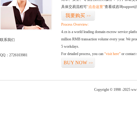
具体交易流程可
“点击这里”
查看或咨询support@
我要购买
>>
Process Overview:
4.cn is a world leading domain escrow service plat
million RMB transaction volume every year. We promi
联系我们
5 workdays.
For detailed process, you can
“visit here”
or contact
QQ：2726103981
BUY NOW
>>
Copyright © 1998 -2025 www